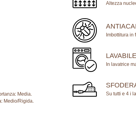
S
Altezza nucle
P
R
ANTIAC
I
N
Imbottitura in 
G
q
LAVABIL
u
In lavatrice 
a
n
t
SFODERA
i
Su tutti e 4 i la
ortanza: Media.
t
a: Medio/Rigida.
à