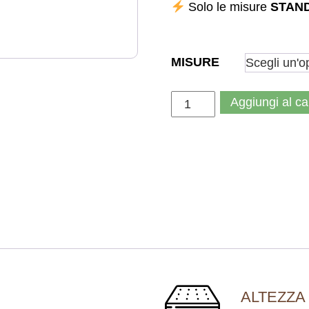
Solo le misure
STAN
MISURE
M
Aggiungi al ca
A
T
E
R
A
S
S
O
T
O
ALTEZZA
P