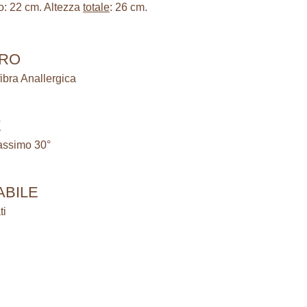
o: 22 cm. Altezza
totale
: 26 cm.
ARO
fibra Anallergica
E
massimo 30°
BILE
ti