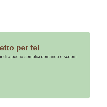
etto per te!
ondi a poche semplici domande e scopri il