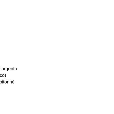
d’argento
ico)
pitonnè