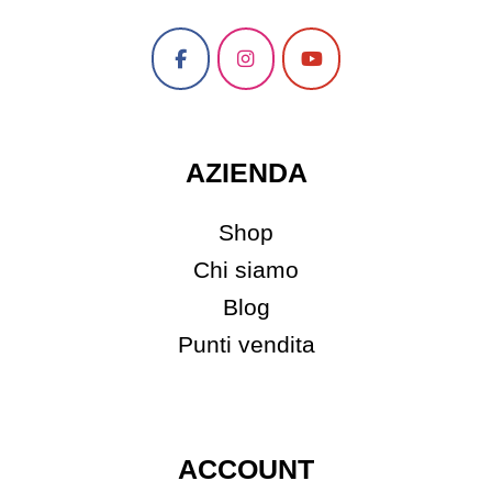
p
r
o
d
o
t
AZIENDA
t
o
Shop
Chi siamo
Blog
Punti vendita
ACCOUNT