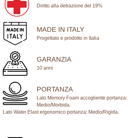
Diritto alla detrazione del 19%
T
I
V
MADE IN ITALY
E
Progettato e prodotto in Italia
q
u
a
GARANZIA
n
10 anni
t
i
t
PORTANZA
à
Lato Memory Foam accogliente portanza:
Medio/Morbida.
Lato Water Elast ergonomico portanza: Medio/Rigida.