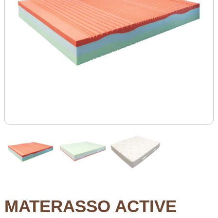
a
s
s
i
MATERASSO ACTIVE