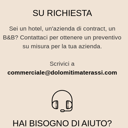
i
l
SU RICHIESTA
p
a
o
p
s
Sei un hotel, un'azienda di contract, un
a
s
B&B? Contattaci per ottenere un preventivo
g
o
i
su misura per la tua azienda.
n
n
o
a
Scrivici a
e
d
commerciale@dolomitimaterassi.com
s
e
s
l
e
p
r
r
e
o
s
d
c
o
HAI BISOGNO DI AIUTO?
e
t