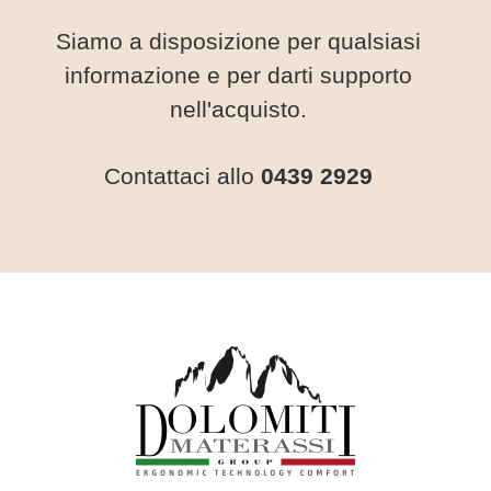
l
t
Siamo a disposizione per qualsiasi
t
o
e
informazione e per darti supporto
n
nell'acquisto.
e
l
Contattaci allo
0439 2929
l
a
p
a
g
i
n
a
d
e
l