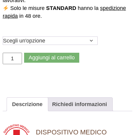
lavorativi.
Solo le misure
STANDARD
hanno la
spedizione
rapida
in 48 ore.
M
Aggiungi al carrello
A
T
E
R
A
S
Descrizione
Richiedi informazioni
S
O
A
DISPOSITIVO MEDICO
C